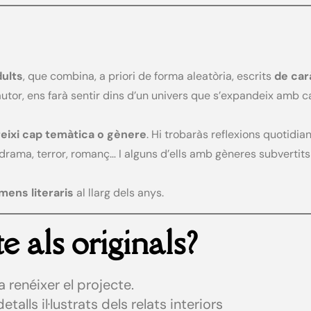
dults
, que combina, a priori de forma aleatòria, escrits
de car
autor, ens farà sentir dins d’un univers que s’expandeix amb c
reixi cap temàtica o gènere
. Hi trobaràs reflexions quotidi
, drama, terror, romanç… I alguns d’ells amb gèneres subvertits 
ens literaris
al llarg dels anys.
e als originals?
 renéixer el projecte.
ls il·lustrats dels relats interiors