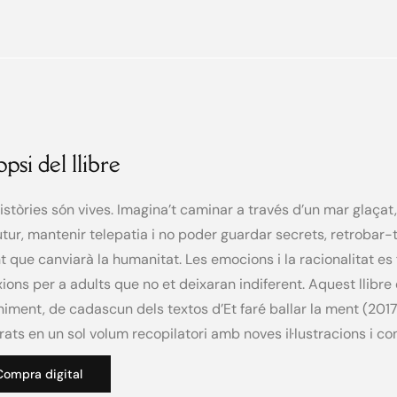
opsi del llibre
istòries són vives. Imagina’t caminar a través d’un mar glaçat
utur, mantenir telepatia i no poder guardar secrets, retrobar
t que canviarà la humanitat. Les emocions i la racionalitat es
xions per a adults que no et deixaran indiferent. Aquest llibre
iment, de cadascun dels textos d’Et faré ballar la ment (2017)
rats en un sol volum recopilatori amb noves il·lustracions i co
Compra digital