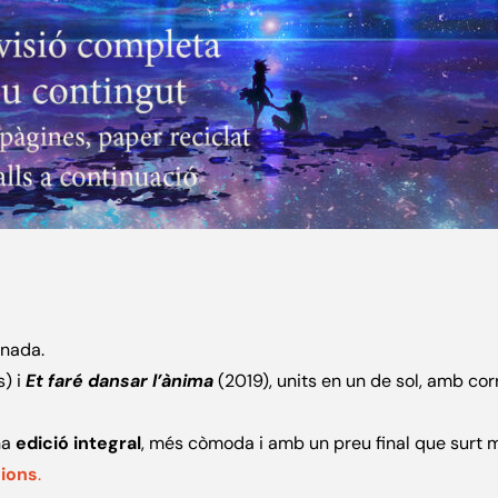
inada.
s) i
Et faré dansar l’ànima
(2019), units en un de sol, amb cor
na
edició integral
, més còmoda i amb un preu final que surt m
cions
.