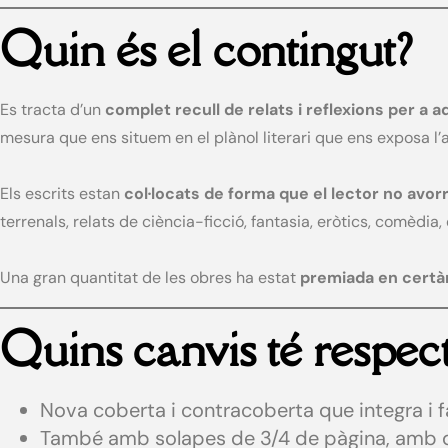
Quin és el contingut?
Es tracta d’un
complet recull de relats i reflexions per a a
mesura que ens situem en el plànol literari que ens exposa l’
Els escrits estan
col·locats de forma que el lector no avor
terrenals, relats de ciència-ficció, fantasia, eròtics, comèdia
Una gran quantitat de les obres ha estat
premiada en certàm
Quins canvis té respect
Nova coberta i contracoberta que integra i fa
També amb solapes de 3/4 de pàgina, amb detal