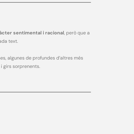
àcter sentimental i racional
, però que a
ada text.
anes, algunes de profundes d’altres més
i girs sorprenents.