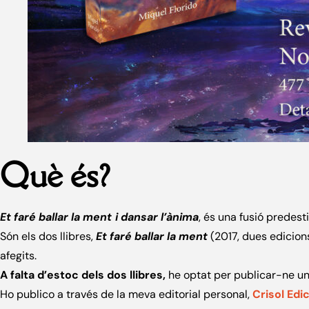
Què és?
Et faré ballar la ment
i dansar l’ànima
, és una fusió predest
Són els dos llibres,
Et faré ballar la ment
(2017, dues edicion
afegits.
A falta d’estoc dels dos llibres,
he optat per publicar-ne u
Ho publico a través de la meva editorial personal,
Crisol Edi