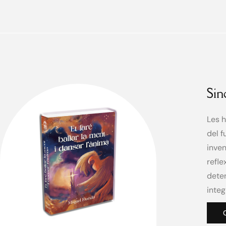
Sin
Les h
del f
inven
refle
deten
integ