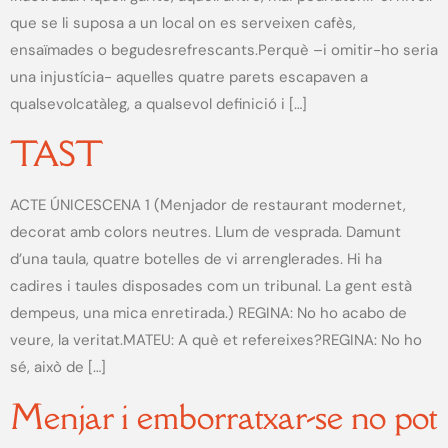
que se li suposa a un local on es serveixen cafès,
ensaïmades o begudesrefrescants.Perquè –i omitir-ho seria
una injustícia- aquelles quatre parets escapaven a
qualsevolcatàleg, a qualsevol definició i […]
TAST
ACTE ÚNICESCENA 1 (Menjador de restaurant modernet,
decorat amb colors neutres. Llum de vesprada. Damunt
d’una taula, quatre botelles de vi arrenglerades. Hi ha
cadires i taules disposades com un tribunal. La gent està
dempeus, una mica enretirada.) REGINA: No ho acabo de
veure, la veritat.MATEU: A què et refereixes?REGINA: No ho
sé, això de […]
Menjar i emborratxar-se no pot