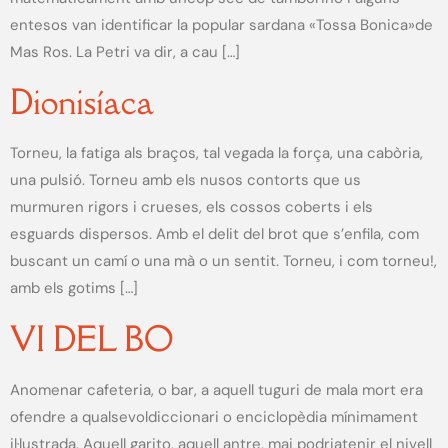
entesos van identificar la popular sardana «Tossa Bonica»de
Mas Ros. La Petri va dir, a cau […]
Dionisíaca
Torneu, la fatiga als braços, tal vegada la força, una cabòria,
una pulsió. Torneu amb els nusos contorts que us
murmuren rigors i crueses, els cossos coberts i els
esguards dispersos. Amb el delit del brot que s’enfila, com
buscant un camí o una mà o un sentit. Torneu, i com torneu!,
amb els gotims […]
VI DEL BO
Anomenar cafeteria, o bar, a aquell tuguri de mala mort era
ofendre a qualsevoldiccionari o enciclopèdia mínimament
il·lustrada. Aquell garito, aquell antre, mai podriatenir el nivell