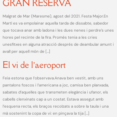
GRAN RESERVA
Malgrat de Mar (Maresme), agost del 2021. Festa Major.En
Martí es va empolainar aquella tarda de dissabte, sabedor
que tocava anar amb ladona i les dues nenes i perdre’s unes
hores pel recinte de la fira. Promès tenia a les cries
unesfitxes en alguna atracció després de deambular amunt i
avall per aquell món de […]
El vi de l’aeroport
Feia estona que l’observava.Anava ben vestit, amb uns
pantalons foscos i l’americana a joc, camisa ben planxada,
sabates d’aquelles que transmeten elegància i ufanor, els
cabells clenxinats cap a un costat. Estava assegut amb
l’esquena recta, els braços recolzats a sobre la taula i una
mà sostenint la copa de vi: en pinçava la tija […]