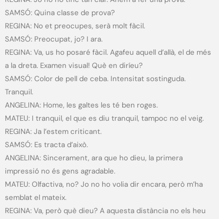
SAMSÓ: Quina classe de prova?
REGINA: No et preocupes, serà molt fàcil.
SAMSÓ: Preocupat, jo? I ara.
REGINA: Va, us ho posaré fàcil. Agafeu aquell d’allà, el de més
a la dreta. Examen visual! Què en diríeu?
SAMSÓ: Color de pell de ceba. Intensitat sostinguda.
Tranquil.
ANGELINA: Home, les galtes les té ben roges.
MATEU: I tranquil, el que es diu tranquil, tampoc no el veig.
REGINA: Ja l’estem criticant.
SAMSÓ: Es tracta d’això.
ANGELINA: Sincerament, ara que ho dieu, la primera
impressió no és gens agradable.
MATEU: Olfactiva, no? Jo no ho volia dir encara, però m’ha
semblat el mateix.
REGINA: Va, però què dieu? A aquesta distància no els heu