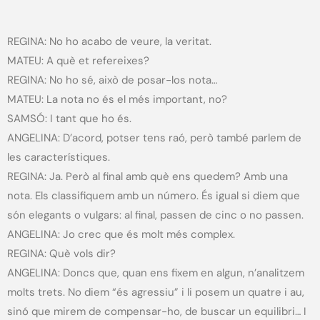
REGINA: No ho acabo de veure, la veritat.
MATEU: A què et refereixes?
REGINA: No ho sé, això de posar-los nota…
MATEU: La nota no és el més important, no?
SAMSÓ: I tant que ho és.
ANGELINA: D’acord, potser tens raó, però també parlem de
les característiques.
REGINA: Ja. Però al final amb què ens quedem? Amb una
nota. Els classifiquem amb un número. És igual si diem que
són elegants o vulgars: al final, passen de cinc o no passen.
ANGELINA: Jo crec que és molt més complex.
REGINA: Què vols dir?
ANGELINA: Doncs que, quan ens fixem en algun, n’analitzem
molts trets. No diem “és agressiu” i li posem un quatre i au,
sinó que mirem de compensar-ho, de buscar un equilibri… I