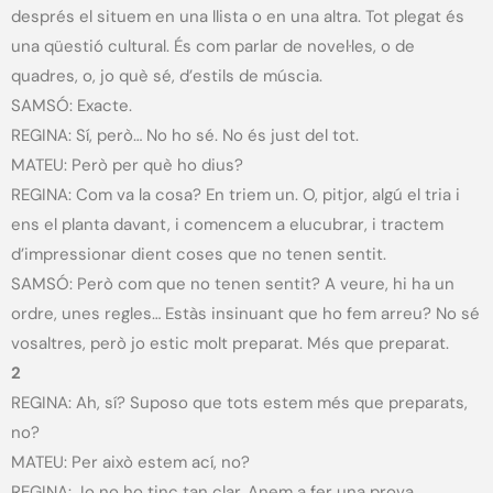
després el situem en una llista o en una altra. Tot plegat és
una qüestió cultural. És com parlar de novel·les, o de
quadres, o, jo què sé, d’estils de múscia.
SAMSÓ: Exacte.
REGINA: Sí, però… No ho sé. No és just del tot.
MATEU: Però per què ho dius?
REGINA: Com va la cosa? En triem un. O, pitjor, algú el tria i
ens el planta davant, i comencem a elucubrar, i tractem
d’impressionar dient coses que no tenen sentit.
SAMSÓ: Però com que no tenen sentit? A veure, hi ha un
ordre, unes regles… Estàs insinuant que ho fem arreu? No sé
vosaltres, però jo estic molt preparat. Més que preparat.
2
REGINA: Ah, sí? Suposo que tots estem més que preparats,
no?
MATEU: Per això estem ací, no?
REGINA: Jo no ho tinc tan clar. Anem a fer una prova.