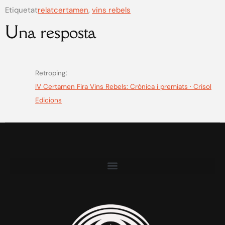
Etiquetat
relatcertamen
,
vins rebels
Una resposta
Retroping:
IV Certamen Fira Vins Rebels: Crònica i premiats · Crisol
Edicions