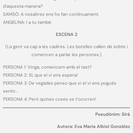
d’aquesta manera?
SAMSÓ: A nosaltres ens ho fan contínuament.
ANGELINA: I a tu també.
ESCENA 2
(La gent va cap a les cadires. Les botelles callen de sobte i
comencen a parlar les persones.)
PERSONA 1: Vinga, comencem amb el tast?
PERSONA 2: Sí, que el vi ens espera!
PERSONA 3: De vegades penso que si el vi ens pogués
sentir…
PERSONA 4: Però quines coses se t’ocorren!
Pseudònim: Sirà
Autora: Eva Maria Albiol González