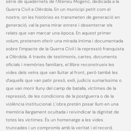
sèrie de quadernets de l’Ateneu Mogenc, dedicada a la
Guerra Civil a Olèrdola. En un municipi petit com el
nostre, on les històries es transmeten de generació en
generació, val la pena mirar enrere i desenterrar els
relats que van marcar una època. En aquest primer
volum, pretenem oferir una mirada íntima i documentada
sobre l’impacte de la Guerra Civil i la repressió franquista
a Olèrdola. A través de testimonis, cartes, documents
oficials i memòries familiars, el llibre reconstrueix les
vides dels veïns que van lluitar al front, però també les
d’aquells que van patir presó, exili, judicis sumaríssims o
que van morir lluny del camp de batalla, víctimes de la
repressió, de les condicions de la postguerra o de la
violència institucional. L’obra pretén posar llum en una
memòria llargament ocultada i reivindicar la dignitat de
totes les víctimes. És un homenatge a les vides
truncades i un compromís amb la veritat i el record,