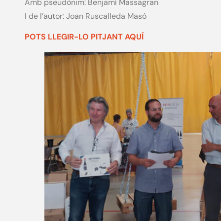
Amb pseudònim: Benjamí Massagran
I de l’autor: Joan Ruscalleda Masó
POTS LLEGIR-LO PITJANT AQUÍ