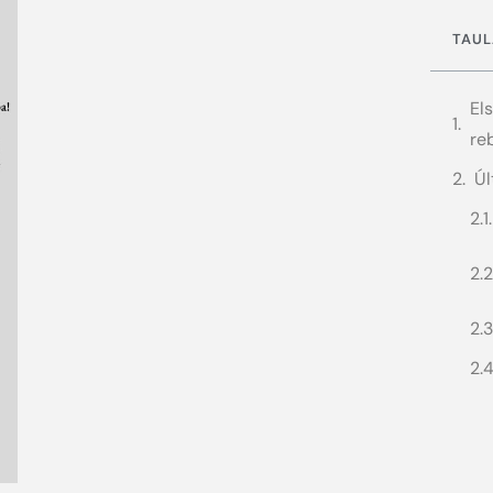
TAUL
El
re
Úl