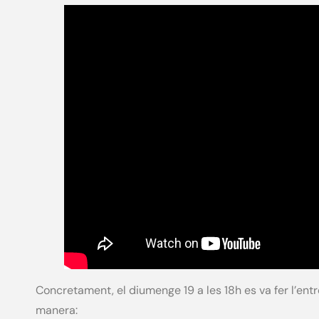
Concretament, el diumenge 19 a les 18h es va fer l’ent
manera: