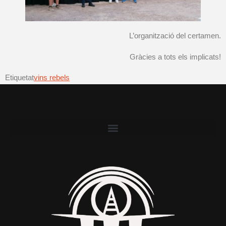
L’organització del certamen.
Gràcies a tots els implicats!
Etiquetat
vins rebels