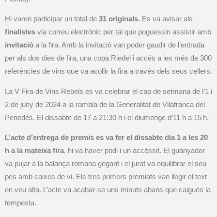
Hi varen participar un total de
31 originals
. Es va avisar als
finalistes
via correu electrònic per tal que poguessin assistir amb
invitació
a la fira. Amb la invitació van poder gaudir de l’entrada
per als dos dies de fira, una copa Riedel i accés a les més de 300
referències de vins que va acollir la fira a través dels seus cellers.
La V Fira de Vins Rebels es va celebrar el cap de setmana de l’1 i
2 de juny de 2024 a la rambla de la Generalitat de Vilafranca del
Penedès. El dissabte de 17 a 21:30 h i el diumenge d’11 h a 15 h.
L’acte d’entrega de premis es va fer el dissabte dia 1 a les 20
h a la mateixa fira
, hi va haver podi i un accèssit. El guanyador
va pujar a la balança romana gegant i el jurat va equilibrar el seu
pes amb caixes de vi. Els tres primers premiats van llegir el text
en veu alta. L’acte va acabar-se uns minuts abans que caigués la
tempesta.