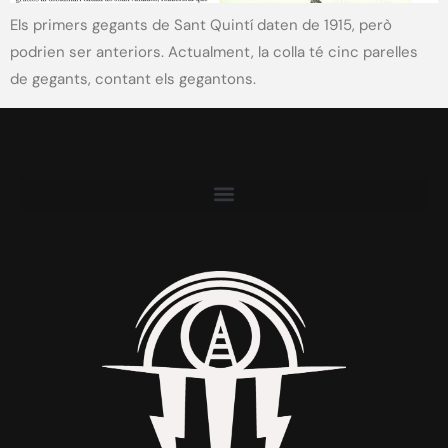
Els primers gegants de Sant Quintí daten de 1915, però
podrien ser anteriors. Actualment, la colla té cinc parelles
de gegants, contant els gegantons.