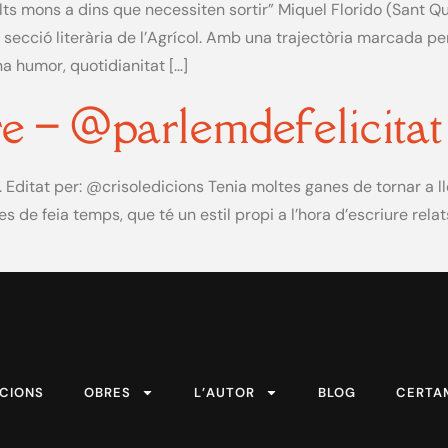
lts mons a dins que necessiten sortir” Miquel Florido (Sant Qui
secció literària de l’Agrícol. Amb una trajectòria marcada pe
na humor, quotidianitat […]
re – @parlemdefelicitat
Editat per: @crisoledicions Tenia moltes ganes de tornar a ll
s de feia temps, que té un estil propi a l’hora d’escriure rela
ICIONS
OBRES
L’AUTOR
BLOG
CERTA