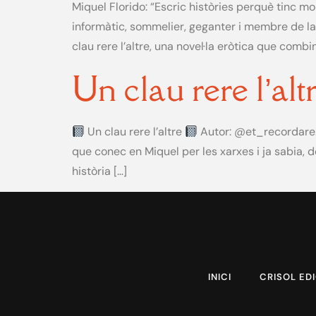
Miquel Florido: “Escric històries perquè tinc mo
informàtic, sommelier, geganter i membre de la 
clau rere l’altre, una novel·la eròtica que combi
Un clau rere l’alt
Un clau rere l’altre
Autor: @et_recordare. 
que conec en Miquel per les xarxes i ja sabia, de
història […]
INICI
CRISOL ED