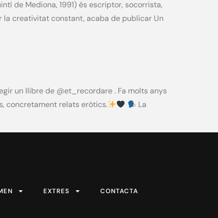
ntí de Mediona, 1991) és escriptor, socorrista,
r la creativitat constant, acaba de publicar Un
egir un llibre de @et_recordare . Fa molts anys
ts, concretament relats eròtics.
La
MEN
EXTRES
CONTACTA