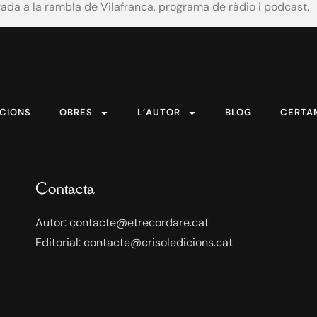
arada a la rambla de Vilafranca, programa de ràdio i podcast.
ICIONS
OBRES
L’AUTOR
BLOG
CERTA
Contacta
Autor: contacte@etrecordare.cat
Editorial: contacte@crisoledicions.cat