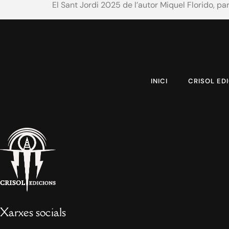
El Sant Jordi 2025 de l’autor Miquel Florido, p
INICI
CRISOL ED
Xarxes socials