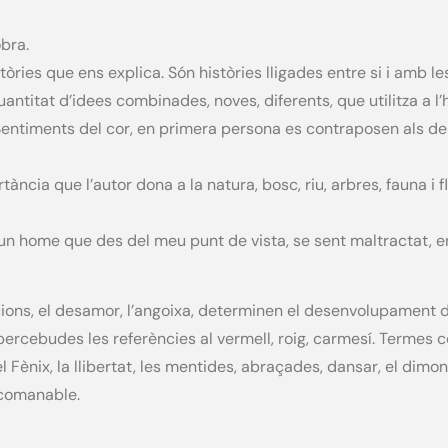
obra.
tòries que ens explica. Són històries lligades entre si i amb les
uantitat d’idees combinades, noves, diferents, que utilitza a l
i. Sentiments del cor, en primera persona es contraposen als de
ància que l’autor dona a la natura, bosc, riu, arbres, fauna i f
, un home que des del meu punt de vista, se sent maltractat, 
, el desamor, l’angoixa, determinen el desenvolupament del l
ercebudes les referències al vermell, roig, carmesí. Termes c
Fènix, la llibertat, les mentides, abraçades, dansar, el dimoni, 
recomanable.