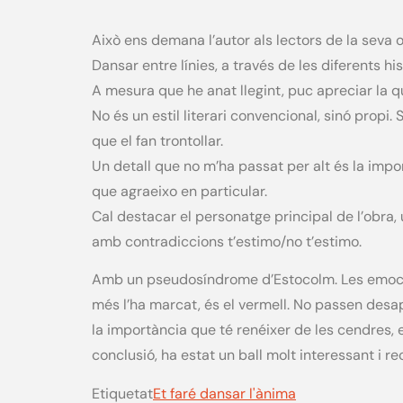
Això ens demana l’autor als lectors de la seva 
Dansar entre línies, a través de les diferents his
A mesura que he anat llegint, puc apreciar la q
No és un estil literari convencional, sinó prop
que el fan trontollar.
Un detall que no m’ha passat per alt és la import
que agraeixo en particular.
Cal destacar el personatge principal de l’obra
amb contradiccions t’estimo/no t’estimo.
Amb un pseudosíndrome d’Estocolm. Les emocions
més l’ha marcat, és el vermell. No passen desap
la importància que té renéixer de les cendres, el 
conclusió, ha estat un ball molt interessant i 
Etiquetat
Et faré dansar l'ànima