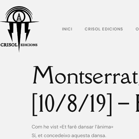
INICI
CRISOL EDICIONS
O
Montserrat,
[10/8/19] –
Com he vist «Et faré dansar l’ànima»
Sí, et concedeixo aquesta dansa.