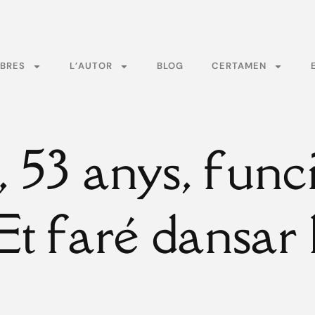
BRES
L’AUTOR
BLOG
CERTAMEN
 53 anys, func
 Et faré dansar