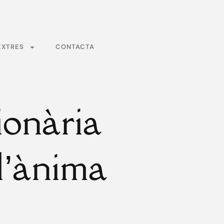
EXTRES
CONTACTA
ionària
 l’ànima