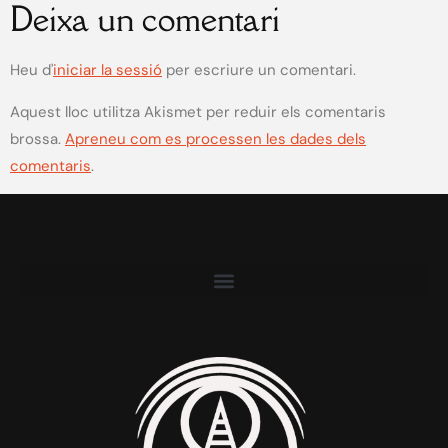
Deixa un comentari
Heu d'
iniciar la sessió
per escriure un comentari.
Aquest lloc utilitza Akismet per reduir els comentaris
brossa.
Apreneu com es processen les dades dels
comentaris
.