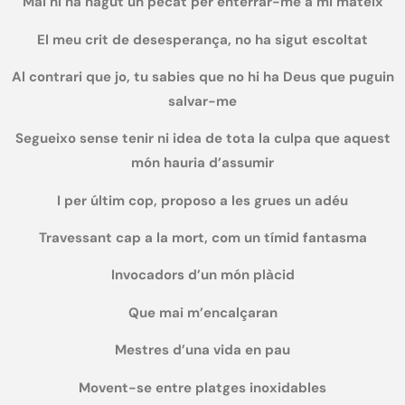
Mai hi ha hagut un pecat per enterrar-me a mi mateix
El meu crit de desesperança, no ha sigut escoltat
Al contrari que jo, tu sabies que no hi ha Deus que puguin
salvar-me
Segueixo sense tenir ni idea de tota la culpa que aquest
món hauria d’assumir
I per últim cop, proposo a les grues un adéu
Travessant cap a la mort, com un tímid fantasma
Invocadors d’un món plàcid
Que mai m’encalçaran
Mestres d’una vida en pau
Movent-se entre platges inoxidables