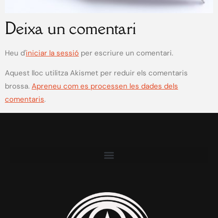
Deixa un comentari
Heu d'
iniciar la sessió
per escriure un comentari.
Aquest lloc utilitza Akismet per reduir els comentaris
brossa.
Apreneu com es processen les dades dels
comentaris
.