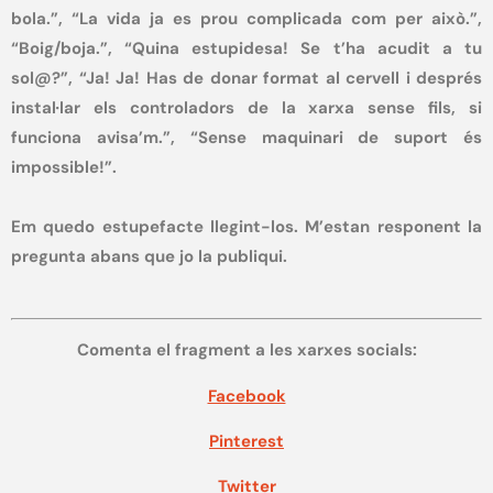
bola.”, “La vida ja es prou complicada com per això.”,
“Boig/boja.”, “Quina estupidesa! Se t’ha acudit a tu
sol@?”, “Ja! Ja! Has de donar format al cervell i després
instal·lar els controladors de la xarxa sense fils, si
funciona avisa’m.”, “Sense maquinari de suport és
impossible!”.
Em quedo estupefacte llegint-los. M’estan responent la
pregunta abans que jo la publiqui.
Comenta el fragment a les xarxes socials:
Facebook
Pinterest
Twitter