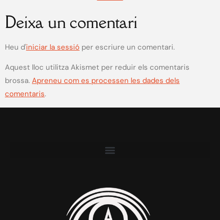
Deixa un comentari
Heu d'
iniciar la sessió
per escriure un comentari.
Aquest lloc utilitza Akismet per reduir els comentaris
brossa.
Apreneu com es processen les dades dels
comentaris
.