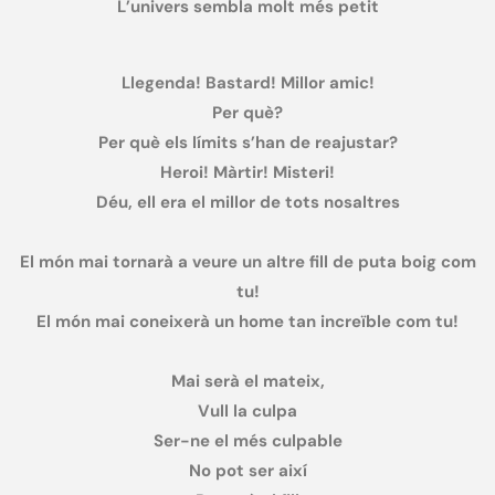
L’univers sembla molt més petit
Llegenda! Bastard! Millor amic!
Per què?
Per què els límits s’han de reajustar?
Heroi! Màrtir! Misteri!
Déu, ell era el millor de tots nosaltres
El món mai tornarà a veure un altre fill de puta boig com
tu!
El món mai coneixerà un home tan increïble com tu!
Mai serà el mateix,
Vull la culpa
Ser-ne el més culpable
No pot ser així