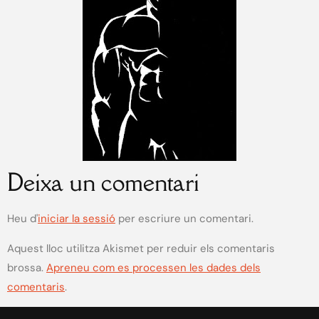
Deixa un comentari
Heu d'
iniciar la sessió
per escriure un comentari.
Aquest lloc utilitza Akismet per reduir els comentaris
brossa.
Apreneu com es processen les dades dels
comentaris
.