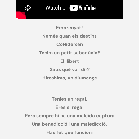
Emprenyat!
Només quan els destins
Col·lideixen
Tenim un petit sabor únic?
El llibert
Saps què vull dir?
Hiroshima, un diumenge
Tenies un regal,
Eres el regal
Però sempre hi ha una maleïda captura
Una benedicció i una maledicció.
Has fet que funcioni