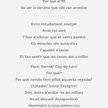
Per què el fill
Va ser la víctima que ells van arrestar
Estic fotudament enutjat
Amb tot això
T’has d’adonar que et sents perdut
Els miracles són autèntics
T’ajuden a sanar
Et fan sentir que les coses van a millor
Pare! Germà! Cap de turc!
Per què?
Per què només hem pillat aquesta vegada?
Lluitador! Icona! Escèptic!
Déu, deixa d’endur-te als millors
No et deixaré desaparèixer
Mantindré la teva ànima viva