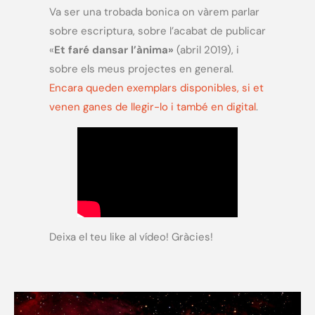
Va ser una trobada bonica on vàrem parlar
sobre escriptura, sobre l’acabat de publicar
«
Et faré dansar l’ànima»
(abril 2019), i
sobre els meus projectes en general.
Encara queden exemplars disponibles, si et
venen ganes de llegir-lo i també en digital
.
Deixa el teu like al vídeo! Gràcies!