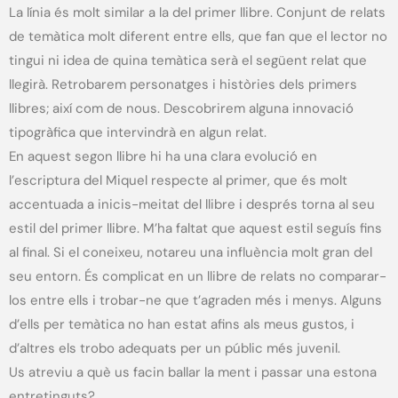
La línia és molt similar a la del primer llibre. Conjunt de relats
de temàtica molt diferent entre ells, que fan que el lector no
tingui ni idea de quina temàtica serà el següent relat que
llegirà. Retrobarem personatges i històries dels primers
llibres; així com de nous. Descobrirem alguna innovació
tipogràfica que intervindrà en algun relat.
En aquest segon llibre hi ha una clara evolució en
l’escriptura del Miquel respecte al primer, que és molt
accentuada a inicis-meitat del llibre i després torna al seu
estil del primer llibre. M’ha faltat que aquest estil seguís fins
al final. Si el coneixeu, notareu una influència molt gran del
seu entorn. És complicat en un llibre de relats no comparar-
los entre ells i trobar-ne que t’agraden més i menys. Alguns
d’ells per temàtica no han estat afins als meus gustos, i
d’altres els trobo adequats per un públic més juvenil.
Us atreviu a què us facin ballar la ment i passar una estona
entretinguts?