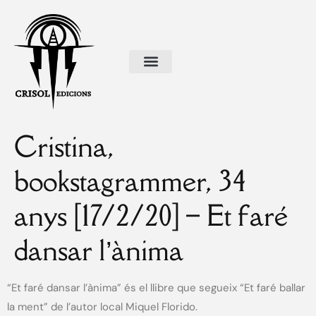
Cristina,
bookstagrammer, 34
anys [17/2/20] – Et faré
dansar l’ànima
“Et faré dansar l’ànima” és el llibre que segueix “Et faré ballar
la ment” de l’autor local Miquel Florido.