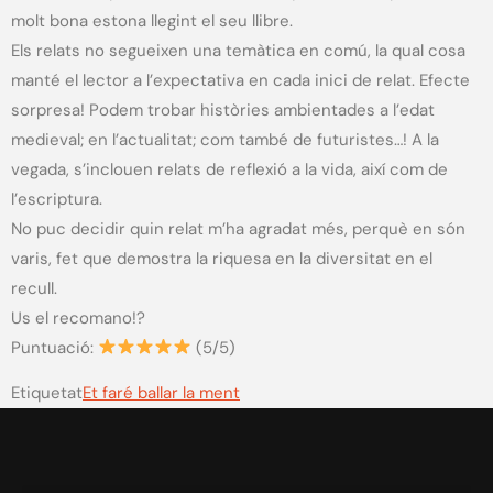
molt bona estona llegint el seu llibre.
Els relats no segueixen una temàtica en comú, la qual cosa
manté el lector a l’expectativa en cada inici de relat. Efecte
sorpresa! Podem trobar històries ambientades a l’edat
medieval; en l’actualitat; com també de futuristes…! A la
vegada, s’inclouen relats de reflexió a la vida, així com de
l’escriptura.
No puc decidir quin relat m’ha agradat més, perquè en són
varis, fet que demostra la riquesa en la diversitat en el
recull.
Us el recomano!?
Puntuació:
(5/5)
Etiquetat
Et faré ballar la ment